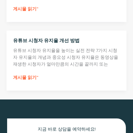
유
게시물 읽기"
튜
브
성
장
유튜브 시청자 유지율 개선 방법
구
조
유튜브 시청자 유지율을 높이는 실전 전략 7가지 시청
모
자 유지율의 개념과 중요성 시청자 유지율은 동영상을
델
재생한 시청자가 얼마만큼의 시간을 끝까지 또는
링
유
게시물 읽기"
튜
브
시
청
자
유
지
지금 바로 상담을 예약하세요!
율