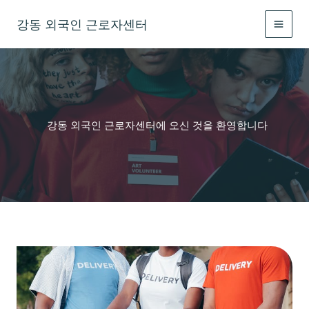
콘
강동 외국인 근로자센터
텐
츠
로
건
너
뛰
기
강동 외국인 근로자센터에 오신 것을 환영합니다