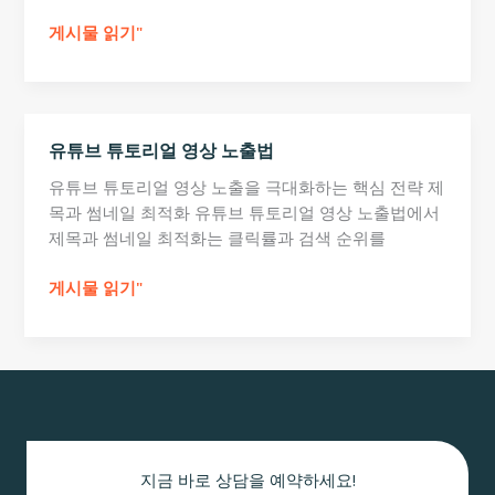
유
게시물 읽기"
튜
브
영
상
유튜브 튜토리얼 영상 노출법
편
집
유튜브 튜토리얼 영상 노출을 극대화하는 핵심 전략 제
이
목과 썸네일 최적화 유튜브 튜토리얼 영상 노출법에서
노
제목과 썸네일 최적화는 클릭률과 검색 순위를
출
에
유
게시물 읽기"
미
튜
치
브
는
튜
영
토
향
리
얼
영
지금 바로 상담을 예약하세요!
상