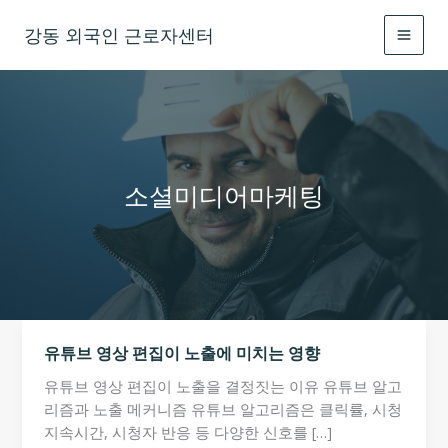
콘
강동 외국인 근로자센터
텐
츠
로
건
너
뛰
기
소셜미디어마케팅
유튜브 영상 편집이 노출에 미치는 영향
유튜브 영상 편집이 노출을 결정짓는 이유 유튜브 알고
리즘과 노출 메커니즘 유튜브 알고리즘은 클릭률, 시청
지속시간, 시청자 반응 등 다양한 신호를 […]